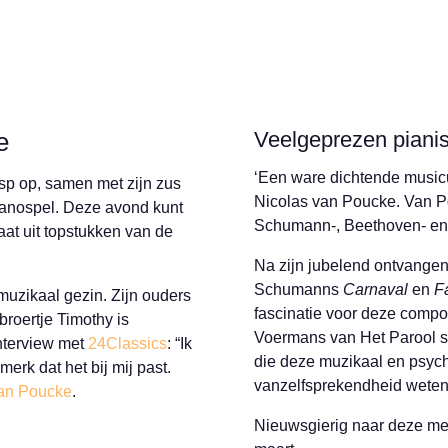
e
Veelgeprezen pianis
‘Een ware dichtende musi
sp op, samen met zijn zus
Nicolas van Poucke. Van Po
pianospel. Deze avond kunt
Schumann-, Beethoven- en 
aat uit topstukken van de
Na zijn jubelend ontvange
Schumanns
Carnaval
en
F
 muzikaal gezin. Zijn ouders
fascinatie voor deze compo
 broertje Timothy is
Voermans van Het Parool sch
interview met
24Classics
: “Ik
die deze muzikaal en psyc
 merk dat het bij mij past.
vanzelfsprekendheid weten
van Poucke
.
Nieuwsgierig naar deze me