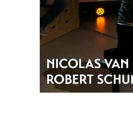
“De elegante behendigheid van Nicolas
Poucke is indrukwekkend. Het samensp