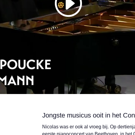
Jongste musicus ooit in het C
 van
Nicolas was er ook al vroeg bij. Op dertienja
el van
eerste pianoconcert van Beethoven, in het 