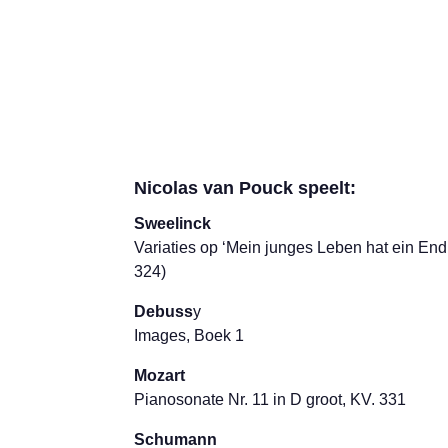
de strijkers is strak en alert.”
Jenny Camilleri
Nicolas van Pouck speelt:
Sweelinck
Variaties op ‘Mein junges Leben hat ein E
324)
Debuss
y
Images, Boek 1
Mozart
Pianosonate Nr. 11 in D groot, KV. 331
Schumann