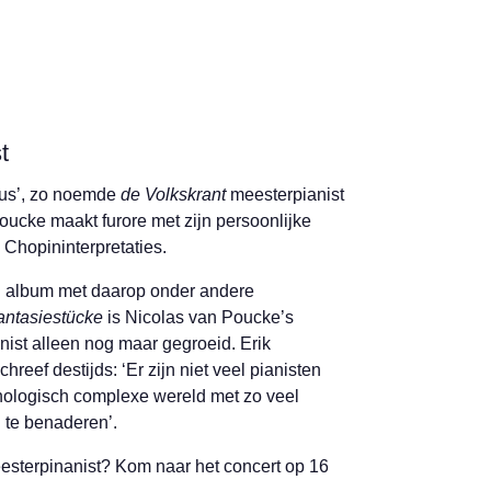
t
cus’, zo noemde
de Volkskrant
meesterpianist
ucke maakt furore met zijn persoonlijke
Chopininterpretaties.
n album met daarop onder andere
antasiestücke
is Nicolas van Poucke’s
nist alleen nog maar gegroeid. Erik
reef destijds: ‘Er zijn niet veel pianisten
hologisch complexe wereld met zo veel
 te benaderen’.
esterpin
anist? Kom naar het concert op 16