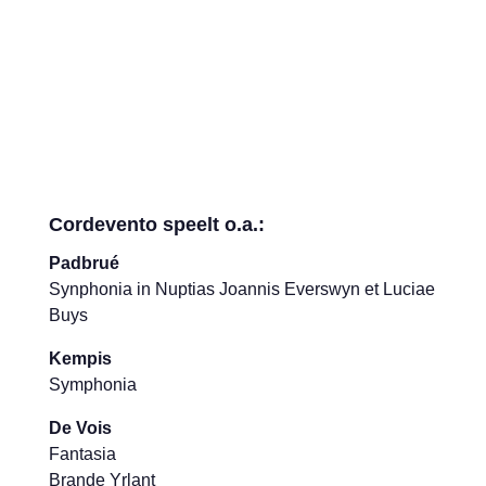
Le Plaintif is een prachtplaat, die juist nu
woordloos troostend is.
januari 2021
Cordevento speelt o.a.:
Padbrué
Synphonia in Nuptias Joannis Everswyn et Luciae
Buys
Kempis
Symphonia
De Vois
Fantasia
Brande Yrlant